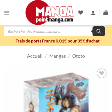
Passer
au
contenu
Recherche
de
produits
Frais de ports France 0,01€ pour 35€ d'achat
Accueil
/
Mangas
/
Ototo
Ajouter
à la
wishlist