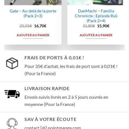
Gate – Au-delà de la porte
DanMachi – Familia
(Pack 2=3)
Chronicle : Episode Ryû
(Pack 2=4)
Le
Le
Le
Le
25,05
€
16,70
€
31,80
€
15,90
€
prix
prix
prix
prix
initial
actuel
initial
actuel
AJOUTER AU PANIER
AJOUTER AU PANIER
était :
est :
était :
est :
25,05€.
16,70€.
31,80€.
15,90€.
FRAIS DE PORTS À 0,01€ !
Pour 35€ d'achat, les frais de port sont à 0,01€ !
(Pour la France)
LIVRAISON RAPIDE
Envois suivis livrés en 2 à 5 jours ouvrés en
moyenne (Pour la France)
SAV À VOTRE ÉCOUTE
contact [@] pointmanga.com