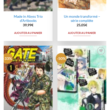
Made in Abyss Trio
Un monde transformé –
d’Artbooks
série complète
39,99
€
25,05
€
AJOUTER AU PANIER
AJOUTER AU PANIER
-33%
-50%
Ajouter
Ajouter
à la
à la
wishlist
wishlist