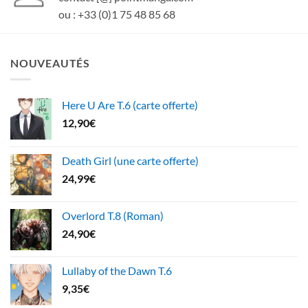
ou : +33 (0)1 75 48 85 68
NOUVEAUTÉS
Here U Are T.6 (carte offerte)
12,90
€
Death Girl (une carte offerte)
24,99
€
Overlord T.8 (Roman)
24,90
€
Lullaby of the Dawn T.6
9,35
€