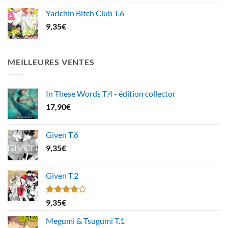
Yarichin Bitch Club T.6
9,35
€
MEILLEURES VENTES
In These Words T.4 - édition collector
17,90
€
Given T.6
9,35
€
Given T.2
Note
9,35
€
4.00
sur
5
Megumi & Tsugumi T.1