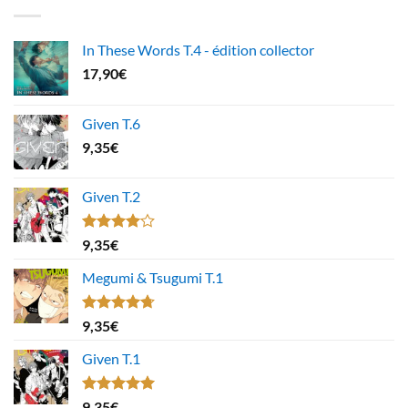
In These Words T.4 - édition collector
17,90
€
Given T.6
9,35
€
Given T.2
Note
9,35
€
4.00
sur
5
Megumi & Tsugumi T.1
Note
4.67
9,35
€
sur 5
Given T.1
Note
5.00
9,35
€