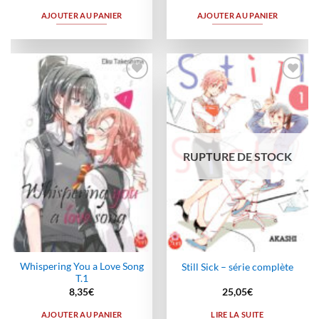
AJOUTER AU PANIER
AJOUTER AU PANIER
Ajouter
Ajouter
à la
à la
wishlist
wishlist
RUPTURE DE STOCK
Whispering You a Love Song
Still Sick – série complète
T.1
8,35
€
25,05
€
AJOUTER AU PANIER
LIRE LA SUITE