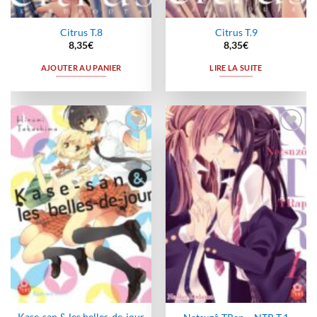
Citrus T.8
Citrus T.9
8,35
€
8,35
€
AJOUTER AU PANIER
LIRE LA SUITE
Ajouter
Ajouter
à la
à la
wishlist
wishlist