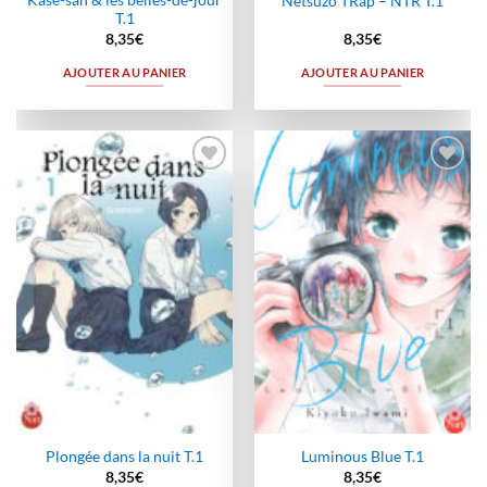
Kase-san & les belles-de-jour
Netsuzô TRap – NTR T.1
T.1
8,35
€
8,35
€
AJOUTER AU PANIER
AJOUTER AU PANIER
Ajouter
Ajouter
à la
à la
wishlist
wishlist
Plongée dans la nuit T.1
Luminous Blue T.1
8,35
€
8,35
€