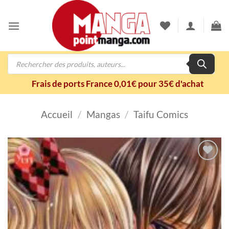
Passer
au
contenu
Recherche
de
produits
Frais de ports France 0,01€ pour 35€ d'achat
Accueil
/
Mangas
/
Taifu Comics
Ajouter
à la
wishlist