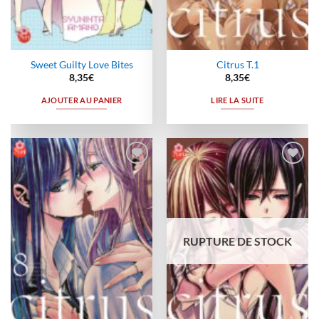
Sweet Guilty Love Bites
Citrus T.1
8,35
€
8,35
€
AJOUTER AU PANIER
LIRE LA SUITE
Ajouter
Ajouter
à la
à la
wishlist
wishlist
RUPTURE DE STOCK