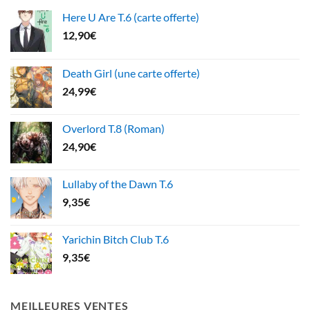
Here U Are T.6 (carte offerte)
12,90
€
Death Girl (une carte offerte)
24,99
€
Overlord T.8 (Roman)
24,90
€
Lullaby of the Dawn T.6
9,35
€
Yarichin Bitch Club T.6
9,35
€
MEILLEURES VENTES