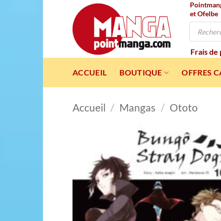
Pointmanga
Passer
et Ofelbe
au
Recherche
contenu
de
produits
Frais de
ACCUEIL
BOUTIQUE
OFFRES 
Accueil
/
Mangas
/
Ototo
Ajou
à l
wishl