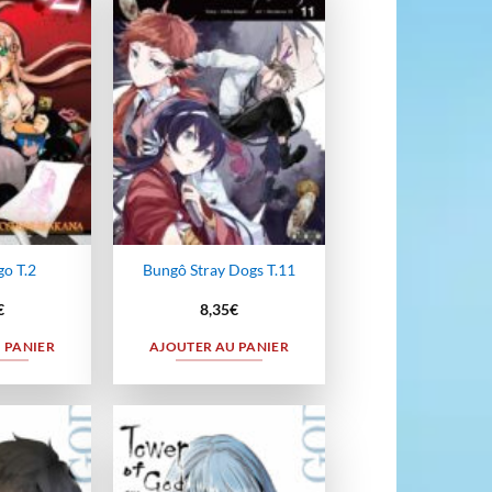
Ajouter
Ajouter
à la
à la
wishlist
wishlist
o T.2
Bungô Stray Dogs T.11
€
8,35
€
 PANIER
AJOUTER AU PANIER
Ajouter
Ajouter
à la
à la