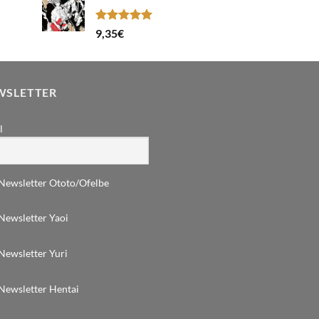
Note
5.00
9,35
€
sur 5
WSLETTER
l
Newsletter Ototo/Ofelbe
Newsletter Yaoi
Newsletter Yuri
Newsletter Hentai