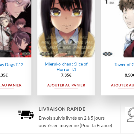
wishlist
wishlist
Mieruko-chan : Slice of
ay Dogs T.12
Tower of G
Horror T.1
,35
€
7,35
€
8,50
 AU PANIER
AJOUTER AU PANIER
AJOUTER AU
LIVRAISON RAPIDE
Envois suivis livrés en 2 à 5 jours
ouvrés en moyenne (Pour la France)