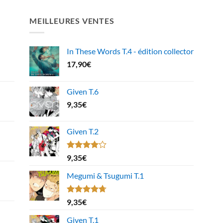
MEILLEURES VENTES
In These Words T.4 - édition collector
17,90
€
Given T.6
9,35
€
Given T.2
Note
9,35
€
4.00
sur
5
Megumi & Tsugumi T.1
Note
4.67
9,35
€
sur 5
Given T.1