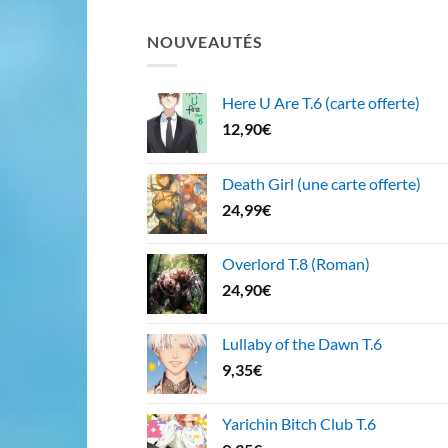
NOUVEAUTÉS
Here U Are T.6 (carte offerte)
12,90
€
Death Girl (une carte offerte)
24,99
€
Overlord T.8 (Roman)
24,90
€
Lullaby of the Dawn T.6
9,35
€
Yarichin Bitch Club T.6