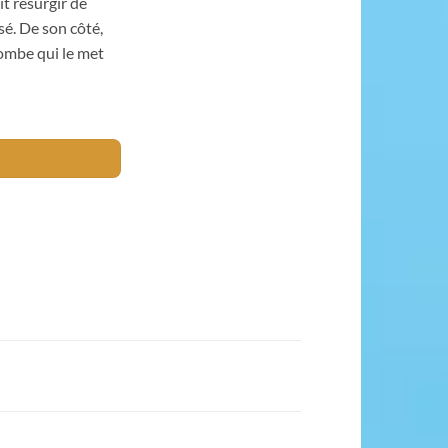
it resurgir de
sé. De son côté,
bombe qui le met