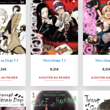
Ajouter
Ajouter
à la
à la
wishlist
wishlist
ray Dogs T.1
Murciélago T.1
Murciélag
,35
€
8,35
€
8,35
 AU PANIER
AJOUTER AU PANIER
AJOUTER AU
Ajouter
Ajouter
à la
à la