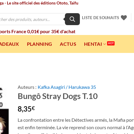
 - Le site officiel des éditions Ototo, Taïfu
LISTE DE SOUHAITS
 ports France 0,01€ pour 35€ d'achat
CADEAUX
PLANNING
ACTUS
HENTAI
Auteurs :
Kafka Asagiri / Harukawa 35
Bungô Stray Dogs T.10
ter
a
ist
8,35
€
La confrontation entre les Détectives armés, la Mafia port
est enfin terminée. La vie reprend son cours normal à l’A