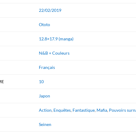
22/02/2019
Ototo
12.8×17.9 (manga)
N&B + Couleurs
Français
ME
10
Japon
Action
,
Enquêtes
,
Fantastique
,
Mafia
,
Pouvoirs surn
Seinen