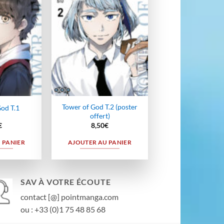
wishlist
wishlist
Tower of God T.2 (poster
od T.1
offert)
€
8,50
€
 PANIER
AJOUTER AU PANIER
SAV À VOTRE ÉCOUTE
contact [@] pointmanga.com
ou : +33 (0)1 75 48 85 68