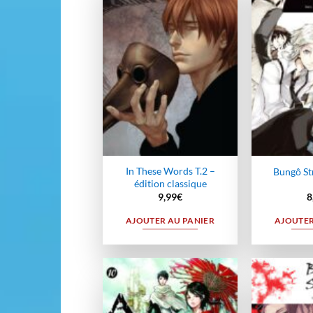
Ajouter
à la
wishlist
In These Words T.2 –
Bungô St
édition classique
9,99
€
8
AJOUTER AU PANIER
AJOUTER
Ajouter
à la