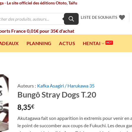
 - Le site officiel des éditions Ototo, Taïfu
LISTE DE SOUHAITS
 ports France 0,01€ pour 35€ d'achat
CADEAUX
PLANNING
ACTUS
HENTAI
Auteurs :
Kafka Asagiri / Harukawa 35
Bungô Stray Dogs T.20
ter
a
ist
8,35
€
Akutagawa fait son apparition in extremis pour venir en a
le point de succomber aux coups de Fukuchi. Les deux ga