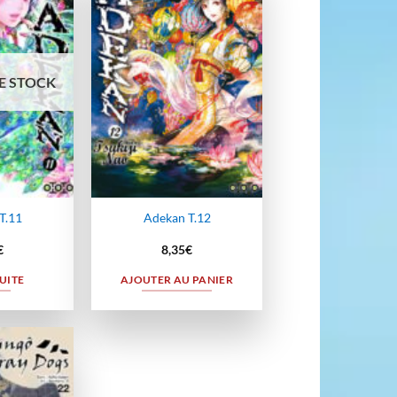
Ajouter
Ajouter
à la
à la
wishlist
wishlist
E STOCK
T.11
Adekan T.12
€
8,35
€
SUITE
AJOUTER AU PANIER
Ajouter
à la