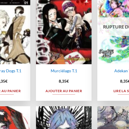
Ajouter
Ajouter
à la
à la
wishlist
wishlist
RUPTURE D
ray Dogs T.1
Murciélago T.1
Adekan 
,35
€
8,35
€
8,35
 AU PANIER
AJOUTER AU PANIER
LIRE LA 
Ajouter
Ajouter
à la
à la