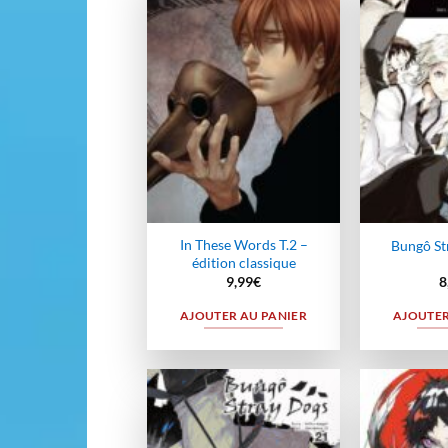
Ajouter
à la
wishlist
In These Words T.2 –
Bungô St
édition classique
9,99
€
8
AJOUTER AU PANIER
AJOUTER
Ajouter
à la