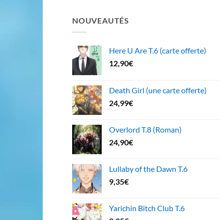
NOUVEAUTÉS
Here U Are T.6 (carte offerte)
12,90
€
Death Girl (une carte offerte)
24,99
€
Overlord T.8 (Roman)
24,90
€
Lullaby of the Dawn T.6
9,35
€
Yarichin Bitch Club T.6