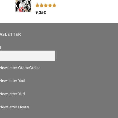
Note
5.00
9,35
€
sur 5
WSLETTER
l
Newsletter Ototo/Ofelbe
Newsletter Yaoi
Newsletter Yuri
Newsletter Hentai