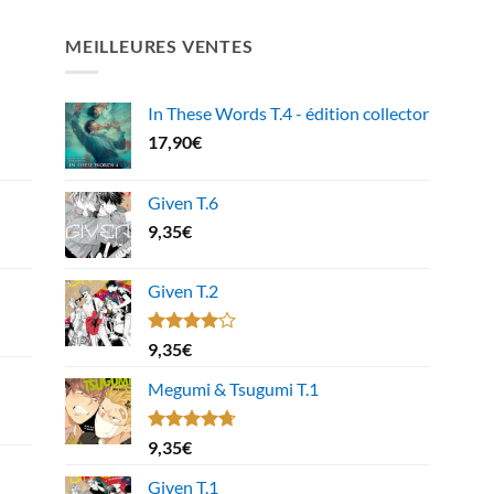
MEILLEURES VENTES
In These Words T.4 - édition collector
17,90
€
Given T.6
9,35
€
Given T.2
Note
9,35
€
4.00
sur
5
Megumi & Tsugumi T.1
Note
4.67
9,35
€
sur 5
Given T.1