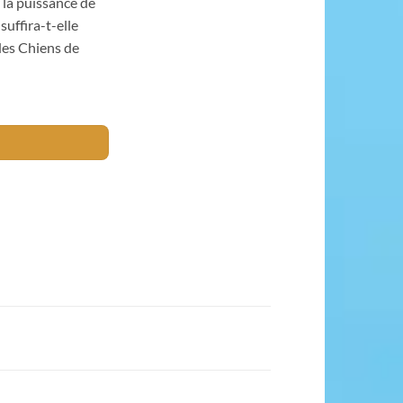
 la puissance de
uffira-t-elle
des Chiens de