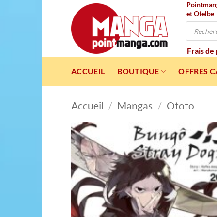
Pointmanga
Passer
et Ofelbe
au
Recherche
contenu
de
produits
Frais de
ACCUEIL
BOUTIQUE
OFFRES 
Accueil
/
Mangas
/
Ototo
Ajou
à l
wishl