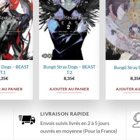
wishlist
wishlist
y Dogs – BEAST
Bungô Stray Dogs – BEAST
Bungô Stray 
T.1
T.2
,35
€
8,35
€
8,35
 AU PANIER
AJOUTER AU PANIER
AJOUTER AU
LIVRAISON RAPIDE
Envois suivis livrés en 2 à 5 jours
ouvrés en moyenne (Pour la France)