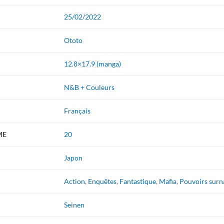
25/02/2022
Ototo
12.8×17.9 (manga)
N&B + Couleurs
Français
ME
20
Japon
Action
,
Enquêtes
,
Fantastique
,
Mafia
,
Pouvoirs surn
Seinen