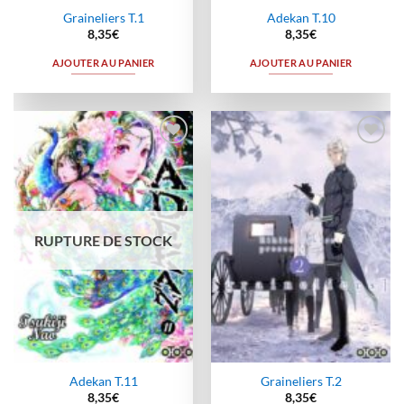
Graineliers T.1
Adekan T.10
8,35
€
8,35
€
AJOUTER AU PANIER
AJOUTER AU PANIER
Ajouter
Ajouter
à la
à la
wishlist
wishlist
RUPTURE DE STOCK
Adekan T.11
Graineliers T.2
8,35
€
8,35
€