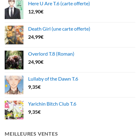
Here U Are T.6 (carte offerte)
12,90
€
Death Girl (une carte offerte)
24,99
€
Overlord T.8 (Roman)
24,90
€
Lullaby of the Dawn T.6
9,35
€
Yarichin Bitch Club T.6
9,35
€
MEILLEURES VENTES