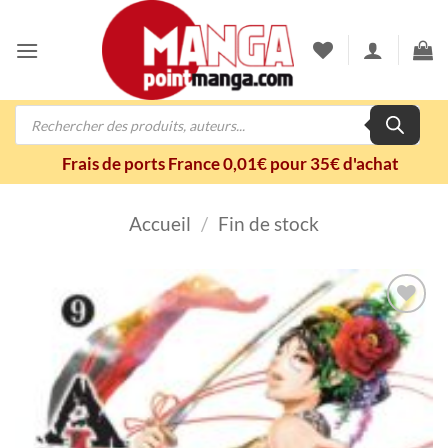
Passer
au
contenu
Recherche
de
produits
Frais de ports France 0,01€ pour 35€ d'achat
Accueil
/
Fin de stock
Ajouter
à la
wishlist