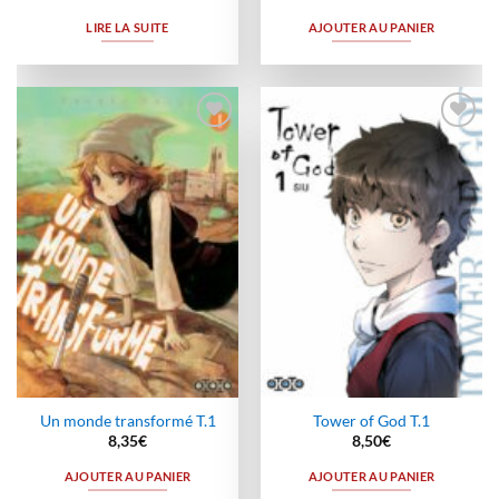
LIRE LA SUITE
AJOUTER AU PANIER
Ajouter
Ajouter
à la
à la
wishlist
wishlist
Un monde transformé T.1
Tower of God T.1
8,35
€
8,50
€
AJOUTER AU PANIER
AJOUTER AU PANIER