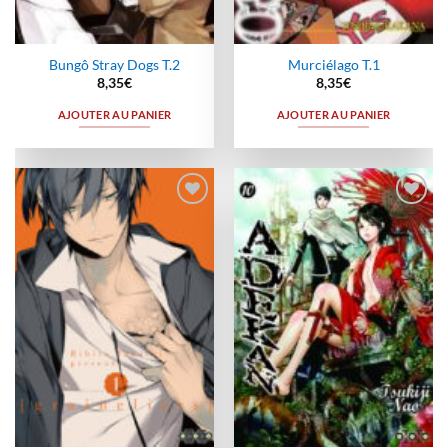
Bungô Stray Dogs T.2
Murciélago T.1
8,35
€
8,35
€
AJOUTER AU PANIER
AJOUTER AU PANIER
Ajouter
Ajouter
à la
à la
wishlist
wishlist