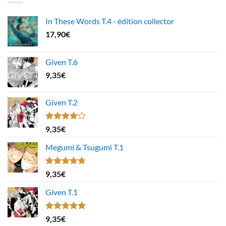
In These Words T.4 - édition collector
17,90
€
Given T.6
9,35
€
Given T.2
Note
9,35
€
4.00
sur
5
Megumi & Tsugumi T.1
Note
4.67
9,35
€
sur 5
Given T.1
Note
5.00
9,35
€
sur 5