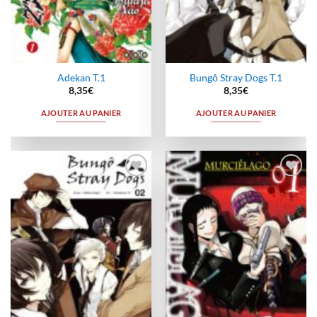
Adekan T.1
Bungô Stray Dogs T.1
8,35
€
8,35
€
AJOUTER AU PANIER
AJOUTER AU PANIER
Ajouter
Ajouter
à la
à la
wishlist
wishlist