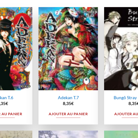
Ajouter
Ajouter
à la
à la
wishlist
wishlist
kan T.6
Adekan T.7
Bungô Stray 
,35
€
8,35
€
8,35
 AU PANIER
AJOUTER AU PANIER
AJOUTER AU