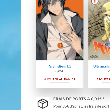
Ajouter
à la
wishlist
Graineliers T.1
Ultramarin
8,35
€
7
AJOUTER AU PANIER
AJOUTER
FRAIS DE PORTS À 0,01€ !
Pour 35€ d'achat, les frais de port