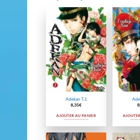
Ajouter
à la
wishlist
Adekan T.1
Ade
8,35
€
8
AJOUTER AU PANIER
AJOUTER