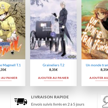
Ajouter
Ajouter
à la
à la
wishlist
wishlist
e Magmell T.1
Graineliers T.2
Un monde tran
,35
€
8,35
€
8,35
 AU PANIER
AJOUTER AU PANIER
AJOUTER AU
LIVRAISON RAPIDE
Envois suivis livrés en 2 à 5 jours