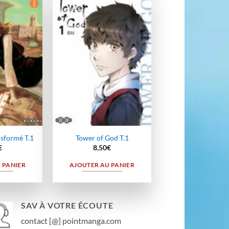
Ajouter
Ajouter
à la
à la
wishlist
wishlist
sformé T.1
Tower of God T.1
€
8,50
€
 PANIER
AJOUTER AU PANIER
SAV À VOTRE ÉCOUTE
contact [@] pointmanga.com