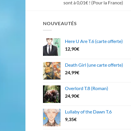
sont à 0,01€ ! (Pour la France)
NOUVEAUTÉS
Here U Are T.6 (carte offerte)
12,90
€
Death Girl (une carte offerte)
24,99
€
Overlord T.8 (Roman)
24,90
€
Lullaby of the Dawn T.6
9,35
€