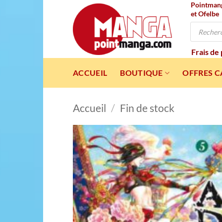
Pointmanga
Passer
et Ofelbe
au
Recherche
contenu
de
produits
Frais de
ACCUEIL
BOUTIQUE
OFFRES 
Accueil
/
Fin de stock
Ajou
à l
wishl