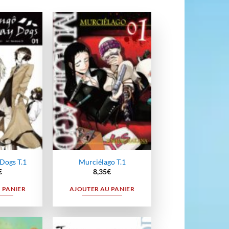
Ajouter
Ajouter
à la
à la
wishlist
wishlist
Dogs T.1
Murciélago T.1
€
8,35
€
 PANIER
AJOUTER AU PANIER