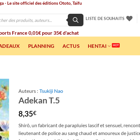
 - Le site officiel des éditions Ototo, Taïfu
LISTE DE SOUHAITS
 ports France 0,01€ pour 35€ d'achat
CADEAUX
PLANNING
ACTUS
HENTAI
Auteurs :
Tsukiji Nao
Adekan T.5
ter
a
ist
8,35
€
Shirô, un fabricant de parapluies lascif et sensuel, rencon
lieutenant de police au sang chaud et amoureux de justic