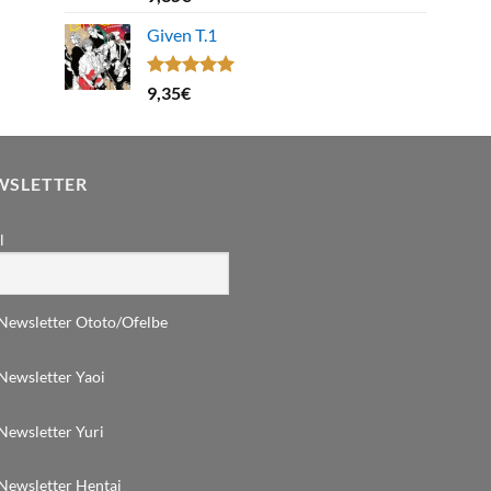
sur 5
Given T.1
Note
5.00
9,35
€
sur 5
WSLETTER
l
Newsletter Ototo/Ofelbe
Newsletter Yaoi
Newsletter Yuri
Newsletter Hentai