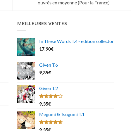
ouvrés en moyenne (Pour la France)
MEILLEURES VENTES
In These Words T.4 - édition collector
17,90
€
Given T.6
9,35
€
Given T.2
Note
9,35
€
4.00
sur
5
Megumi & Tsugumi T.1
Note
4.67
9,35
€