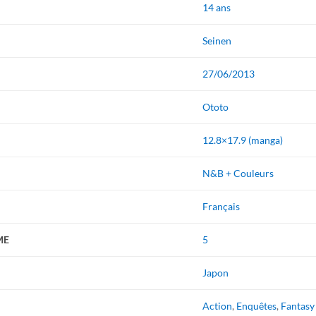
14 ans
Seinen
27/06/2013
Ototo
12.8×17.9 (manga)
N&B + Couleurs
Français
ME
5
Japon
Action
,
Enquêtes
,
Fantasy