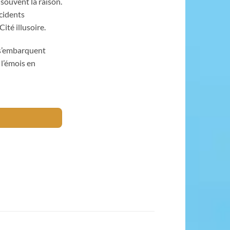
 souvent la raison.
ncidents
ité illusoire.
 s’embarquent
 l’émois en