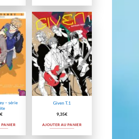
Ajouter
Ajouter
à la
à la
wishlist
wishlist
y – série
Given T.1
ète
€
9,35
€
 PANIER
AJOUTER AU PANIER