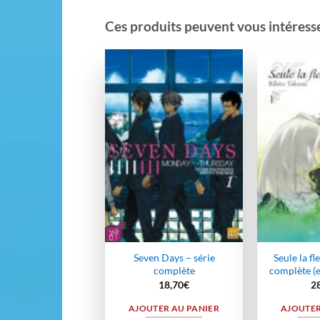
Ces produits peuvent vous intéresser
Ajouter
à la
wishlist
Seven Days – série
Seule la fl
complète
complète (ex
18,70
€
2
AJOUTER AU PANIER
AJOUTER