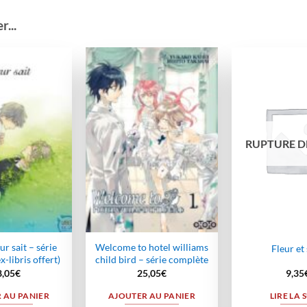
...
Ajouter
Ajouter
à la
à la
wishlist
wishlist
RUPTURE D
eur sait – série
Welcome to hotel williams
Fleur et
-libris offert)
child bird – série complète
8,05
€
25,05
€
9,35
 AU PANIER
AJOUTER AU PANIER
LIRE LA 