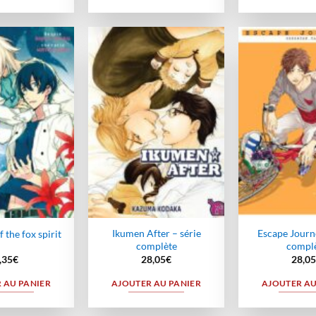
Ajouter
Ajouter
à la
à la
wishlist
wishlist
Ikumen After – série
Escape Journe
 the fox spirit
complète
compl
,35
€
28,05
€
28,05
 AU PANIER
AJOUTER AU PANIER
AJOUTER AU