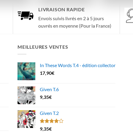
LIVRAISON RAPIDE
Envois suivis livrés en 2 à 5 jours
ouvrés en moyenne (Pour la France)
MEILLEURES VENTES
In These Words T.4 - édition collector
17,90
€
Given T.6
9,35
€
Given T.2
Note
9,35
€
4.00
sur