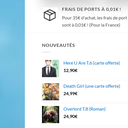
FRAIS DE PORTS À 0,01€ !
Pour 35€ d'achat, les frais de port
sont à 0,01€ ! (Pour la France)
NOUVEAUTÉS
Here U Are T.6 (carte offerte)
12,90
€
Death Girl (une carte offerte)
24,99
€
Overlord T.8 (Roman)
24,90
€