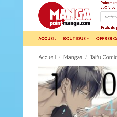
Pointmanga
Passer
et Ofelbe
au
Recherche
contenu
de
produits
Frais de
ACCUEIL
BOUTIQUE
OFFRES 
Accueil
/
Mangas
/
Taifu Comi
Ajou
à l
wishl