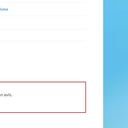
isme
n avis.