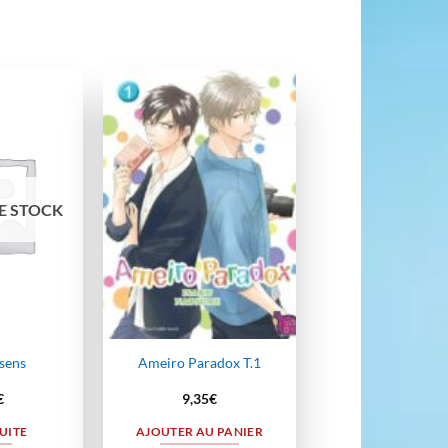
Ajouter
Ajouter
à la
à la
wishlist
wishlist
E STOCK
 sens
Ameiro Paradox T.1
€
9,35
€
SUITE
AJOUTER AU PANIER