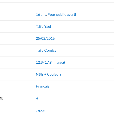
16 ans
,
Pour public averti
Taifu Yaoi
25/02/2016
Taïfu Comics
12.8×17.9 (manga)
N&B + Couleurs
Français
ME
4
Japon