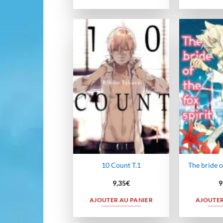
Ajouter
à la
wishlist
10 Count T.1
The bride of
9,35
€
9
AJOUTER AU PANIER
AJOUTER