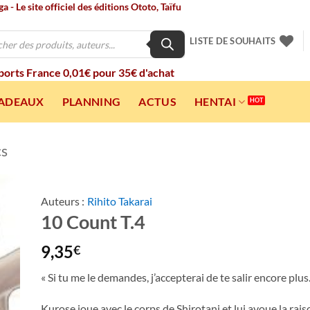
 - Le site officiel des éditions Ototo, Taïfu
LISTE DE SOUHAITS
 ports France 0,01€ pour 35€ d'achat
CADEAUX
PLANNING
ACTUS
HENTAI
cs
Auteurs :
Rihito Takarai
10 Count T.4
ter
a
ist
9,35
€
« Si tu me le demandes, j’accepterai de te salir encore plu
Kurose joue avec le corps de Shirotani et lui avoue la rais