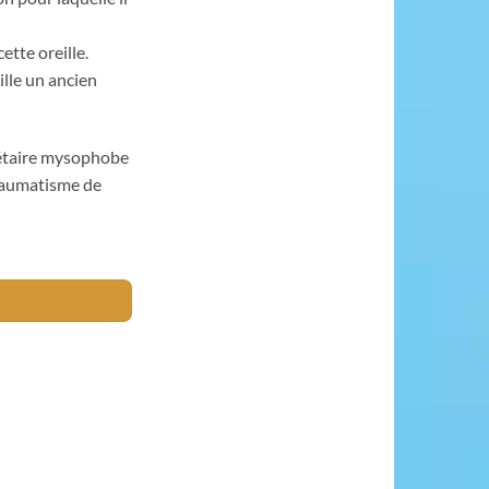
ette oreille.
ille un ancien
rétaire mysophobe
traumatisme de