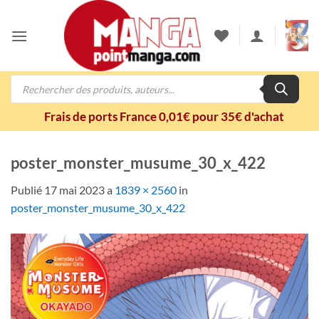
Passer
au
contenu
Recherche
de
produits
Frais de ports France 0,01€ pour 35€ d'achat
poster_monster_musume_30_x_422
Publié
17 mai 2023
a
1839 × 2560
in
poster_monster_musume_30_x_422