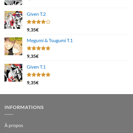
Given T.2
Note
9,35
€
4.00
sur
5
Megumi & Tsugumi T.1
Note
4.67
9,35
€
sur 5
Given T.1
Note
5.00
9,35
€
sur 5
INFORMATIONS
À propos