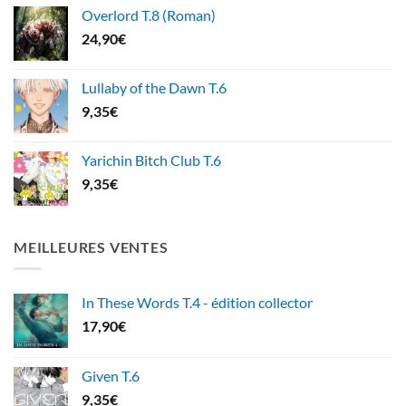
Overlord T.8 (Roman)
24,90
€
Lullaby of the Dawn T.6
9,35
€
Yarichin Bitch Club T.6
9,35
€
MEILLEURES VENTES
In These Words T.4 - édition collector
17,90
€
Given T.6
9,35
€