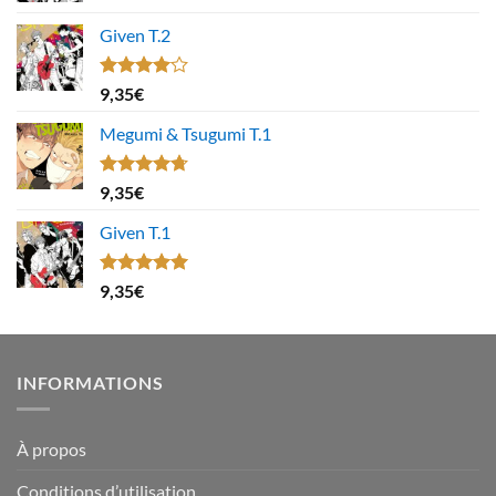
Given T.2
Note
9,35
€
4.00
sur
5
Megumi & Tsugumi T.1
Note
4.67
9,35
€
sur 5
Given T.1
Note
5.00
9,35
€
sur 5
INFORMATIONS
À propos
Conditions d’utilisation