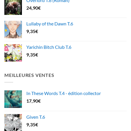
Overlord T.8 (Roman)
24,90
€
Lullaby of the Dawn T.6
9,35
€
Yarichin Bitch Club T.6
9,35
€
MEILLEURES VENTES
In These Words T.4 - édition collector
17,90
€
Given T.6
9,35
€