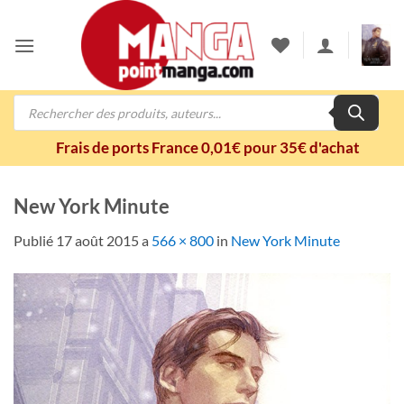
Passer
au
contenu
Recherche
de
produits
Frais de ports France 0,01€ pour 35€ d'achat
New York Minute
Publié
17 août 2015
a
566 × 800
in
New York Minute