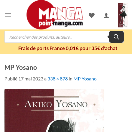
Passer
au
contenu
Recherche
de
produits
Frais de ports France 0,01€ pour 35€ d'achat
MP Yosano
Publié
17 mai 2023
a
338 × 878
in
MP Yosano