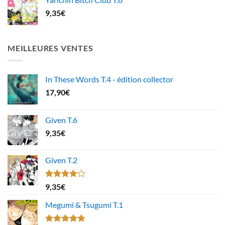
9,35
€
MEILLEURES VENTES
In These Words T.4 - édition collector
17,90
€
Given T.6
9,35
€
Given T.2
Note
9,35
€
4.00
sur
5
Megumi & Tsugumi T.1