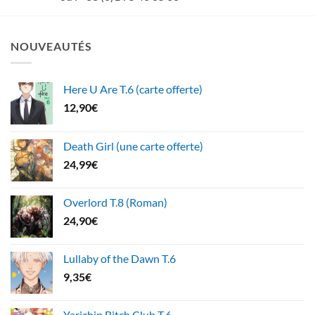
NOUVEAUTÉS
Here U Are T.6 (carte offerte)
12,90
€
Death Girl (une carte offerte)
24,99
€
Overlord T.8 (Roman)
24,90
€
Lullaby of the Dawn T.6
9,35
€
Yarichin Bitch Club T.6