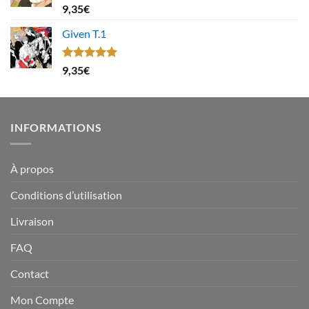
Note
4.67
9,35
€
sur 5
Given T.1
Note
5.00
9,35
€
sur 5
INFORMATIONS
À propos
Conditions d’utilisation
Livraison
FAQ
Contact
Mon Compte