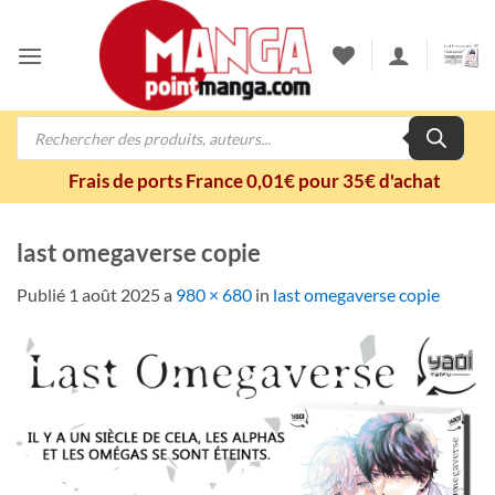
Passer
au
contenu
Recherche
de
produits
Frais de ports France 0,01€ pour 35€ d'achat
last omegaverse copie
Publié
1 août 2025
a
980 × 680
in
last omegaverse copie