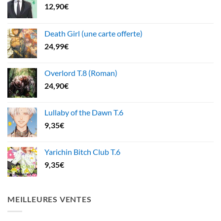
12,90
€
Death Girl (une carte offerte)
24,99
€
Overlord T.8 (Roman)
24,90
€
Lullaby of the Dawn T.6
9,35
€
Yarichin Bitch Club T.6
9,35
€
MEILLEURES VENTES