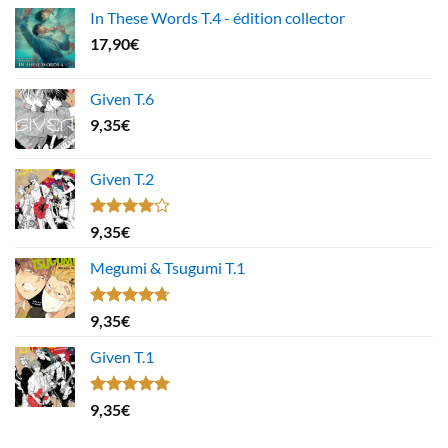
In These Words T.4 - édition collector
17,90
€
Given T.6
9,35
€
Given T.2
Note
9,35
€
4.00
sur
5
Megumi & Tsugumi T.1
Note
4.67
9,35
€
sur 5
Given T.1
Note
5.00
9,35
€
sur 5