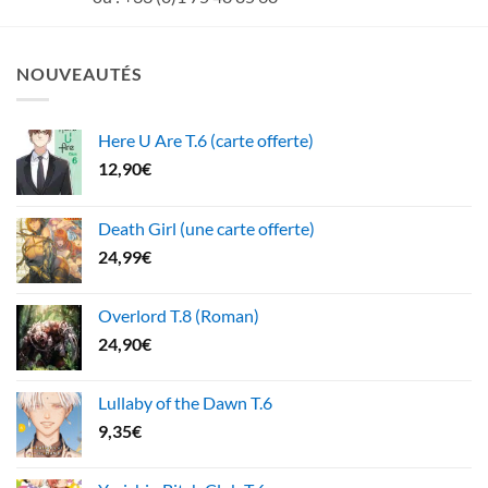
NOUVEAUTÉS
Here U Are T.6 (carte offerte)
12,90
€
Death Girl (une carte offerte)
24,99
€
Overlord T.8 (Roman)
24,90
€
Lullaby of the Dawn T.6
9,35
€