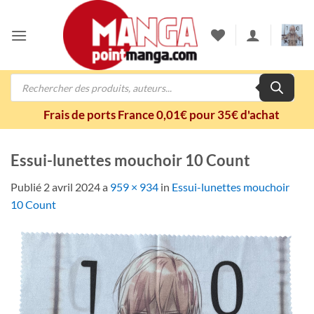
Passer
au
contenu
Recherche
de
produits
Frais de ports France 0,01€ pour 35€ d'achat
Essui-lunettes mouchoir 10 Count
Publié
2 avril 2024
a
959 × 934
in
Essui-lunettes mouchoir
10 Count