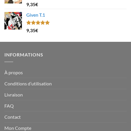
Note
4.67
9,35
€
sur 5
Given T.1
Note
5.00
9,35
€
sur 5
INFORMATIONS
À propos
Conditions d’utilisation
Livraison
FAQ
Contact
Mon Compte