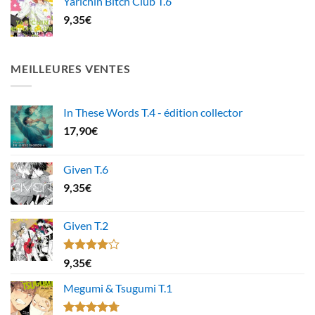
Yarichin Bitch Club T.6
9,35
€
MEILLEURES VENTES
In These Words T.4 - édition collector
17,90
€
Given T.6
9,35
€
Given T.2
Note
9,35
€
4.00
sur
5
Megumi & Tsugumi T.1