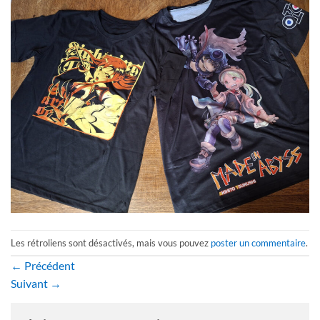
Les rétroliens sont désactivés, mais vous pouvez
poster un commentaire
.
←
Précédent
Suivant
→