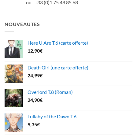
ou : +33 (0)1 75 48 85 68
NOUVEAUTÉS
Here U Are T.6 (carte offerte)
12,90
€
Death Girl (une carte offerte)
24,99
€
Overlord T.8 (Roman)
24,90
€
Lullaby of the Dawn T.6
9,35
€