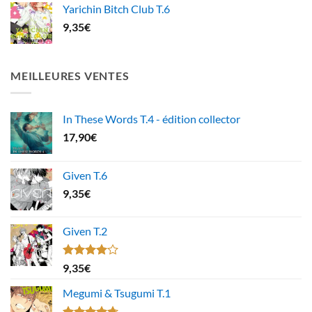
Yarichin Bitch Club T.6
9,35
€
MEILLEURES VENTES
In These Words T.4 - édition collector
17,90
€
Given T.6
9,35
€
Given T.2
Note
9,35
€
4.00
sur
5
Megumi & Tsugumi T.1