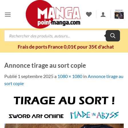
Passer
au
contenu
Recherche
de
produits
Frais de ports France 0,01€ pour 35€ d'achat
Annonce tirage au sort copie
Publié
1 septembre 2025
a
1080 × 1080
in
Annonce tirage au
sort copie