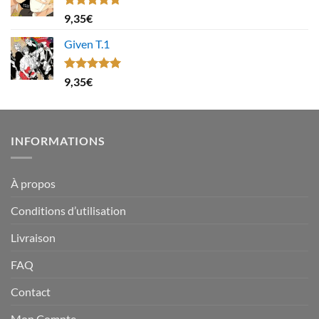
Note
4.67
9,35
€
sur 5
Given T.1
Note
5.00
9,35
€
sur 5
INFORMATIONS
À propos
Conditions d’utilisation
Livraison
FAQ
Contact
Mon Compte