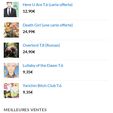
Here U Are T.6 (carte offerte)
12,90
€
Death Girl (une carte offerte)
24,99
€
Overlord T.8 (Roman)
24,90
€
Lullaby of the Dawn T.6
9,35
€
Yarichin Bitch Club T.6
9,35
€
MEILLEURES VENTES