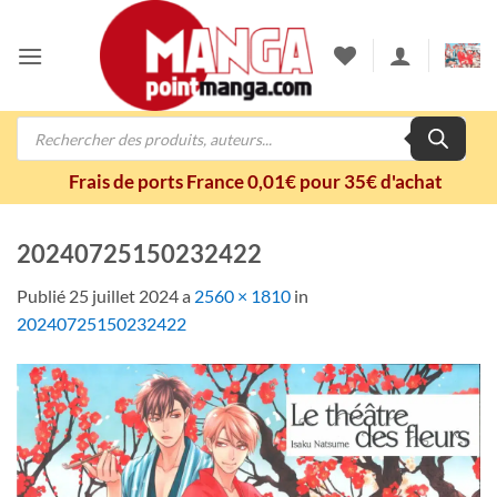
Passer
au
contenu
Recherche
de
produits
Frais de ports France 0,01€ pour 35€ d'achat
20240725150232422
Publié
25 juillet 2024
a
2560 × 1810
in
20240725150232422