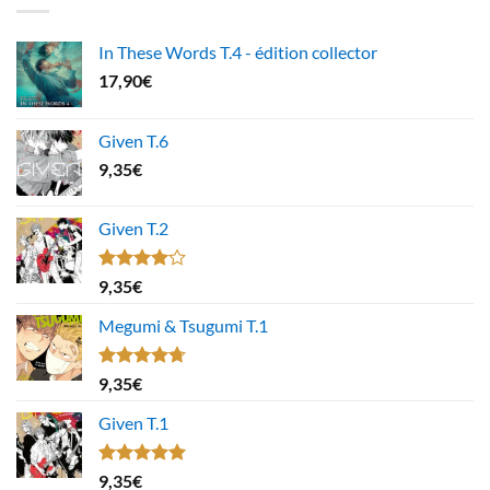
In These Words T.4 - édition collector
17,90
€
Given T.6
9,35
€
Given T.2
Note
9,35
€
4.00
sur
5
Megumi & Tsugumi T.1
Note
4.67
9,35
€
sur 5
Given T.1
Note
5.00
9,35
€