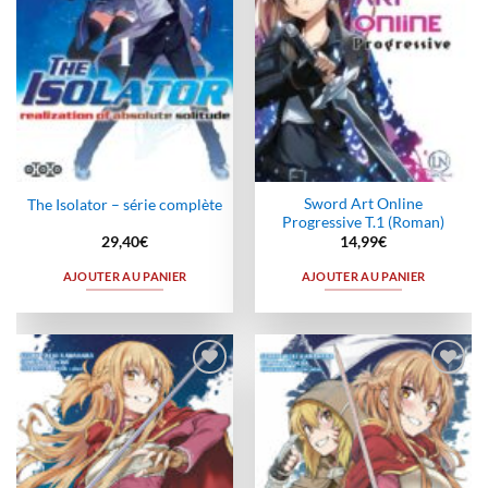
Sword Art Online
The Isolator – série complète
Progressive T.1 (Roman)
29,40
€
14,99
€
AJOUTER AU PANIER
AJOUTER AU PANIER
Ajouter
Ajouter
à la
à la
wishlist
wishlist