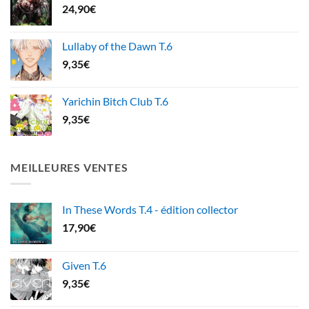
24,90
€
Lullaby of the Dawn T.6
9,35
€
Yarichin Bitch Club T.6
9,35
€
MEILLEURES VENTES
In These Words T.4 - édition collector
17,90
€
Given T.6
9,35
€