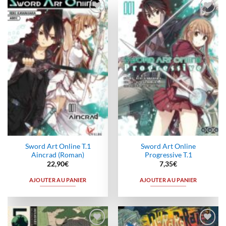
Ajouter
Ajouter
à la
à la
wishlist
wishlist
Sword Art Online T.1
Sword Art Online
Aincrad (Roman)
Progressive T.1
22,90
€
7,35
€
AJOUTER AU PANIER
AJOUTER AU PANIER