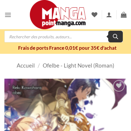
Passer
au
contenu
Recherche
de
produits
Frais de ports France 0,01€ pour 35€ d'achat
Accueil
/
Ofelbe - Light Novel (Roman)
Ajouter
à la
wishlist