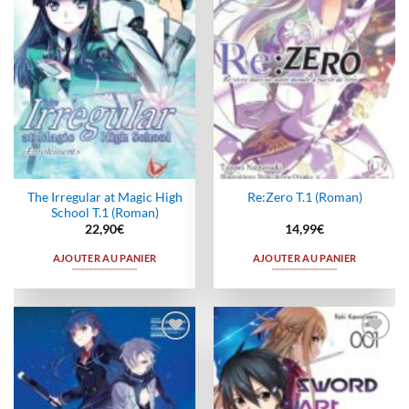
The Irregular at Magic High
Re:Zero T.1 (Roman)
School T.1 (Roman)
22,90
€
14,99
€
AJOUTER AU PANIER
AJOUTER AU PANIER
Ajouter
Ajouter
à la
à la
wishlist
wishlist