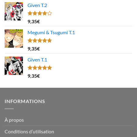
Given T.2
Note
9,35
€
4.00
sur
5
Megumi & Tsugumi T.1
Note
4.67
9,35
€
sur 5
Given T.1
Note
5.00
9,35
€
sur 5
INFORMATIONS
À propos
Conditions d’utilisation